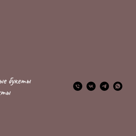
ые букеты
кты