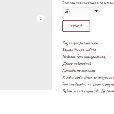
Бесплатная открытка по желан
КУПИТЬ
Оазис флорисический
Кашпо декоративное
Нобилис (ель натуральная)
Декор новогодний
Гирлянда по желанию
Каждая новогодняя композиция 
детали декора, но форма, разм
Будет так же красиво. Не сомн